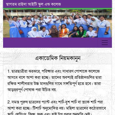
স্বাগতম রাইদা আইটি স্কুল এন্ড কলেজ
একাডেমিক নিয়মকানুন
1. ছাত্রছাত্রীরা ঝরঝরে, পরিষ্কার এবং সাধারণ পোশাকে কলেজে
আসবে বলে আশা করা হচ্ছে। তাদের অবশ্যই প্রতিষ্ঠানগুলির দ্বারা
রক্ষিত শালীনতার উচ্চ মানগুলির সাথে সঙ্গতিপূর্ণ হতে হবে। তারা
আড়ম্বরপূর্ণ পোষাক পরা উচিত নয়.
2. সমস্ত পুরুষ ছাত্রদের প্যান্ট এবং শার্ট-বুশ শার্ট বা স্ল্যাক শার্ট পরা
আশা করা হচ্ছে। টিশার্ট অনুমোদিত নয়। মহিলা ছাত্রদের কঠোরভাবে
স্কার্ট, লেগিংস, জিন্স, ফ্রক এবং হাই টপ পরার অনুমতি নেই।