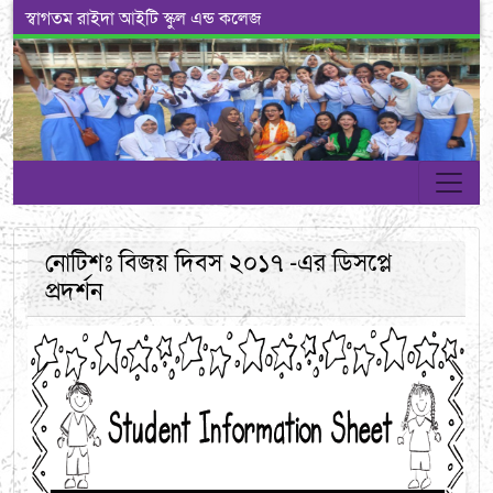
স্বাগতম রাইদা আইটি স্কুল এন্ড কলেজ
নোটিশঃ বিজয় দিবস ২০১৭ -এর ডিসপ্লে
প্রদর্শন